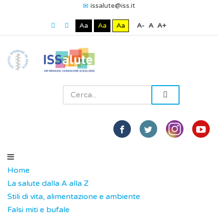
issalute@iss.it
Aa
Aa
Aa
A-
A
A+
Home
La salute dalla A alla Z
Stili di vita, alimentazione e ambiente
Falsi miti e bufale