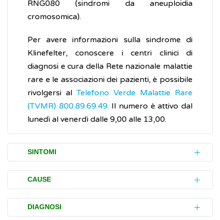
RNG080 (sindromi da aneuploidia
cromosomica).
Per avere informazioni sulla sindrome di
Klinefelter, conoscere i centri clinici di
diagnosi e cura della Rete nazionale malattie
rare e le associazioni dei pazienti, è possibile
rivolgersi al
Telefono Verde Malattie Rare
(TVMR) 800.89.69.49.
Il numero è attivo dal
lunedì al venerdì dalle 9,00 alle 13,00.
SINTOMI
La sindrome di Klinefelter può causare
CAUSE
disturbi (sintomi) talmente poco evidenti da
non portare la persona che ne è colpita dal
La sindrome di Klinefelter è causata da un
DIAGNOSI
medico specialista.
cromosoma X (47, XXY) in più rispetto al