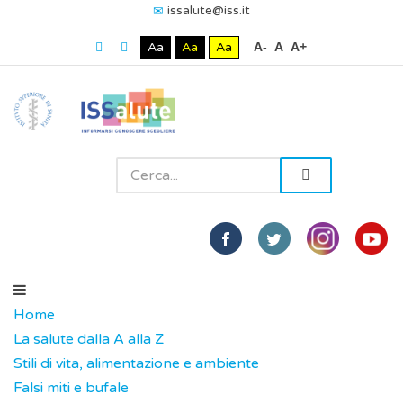
issalute@iss.it
Aa
Aa
Aa
A-
A
A+
Home
La salute dalla A alla Z
Stili di vita, alimentazione e ambiente
Falsi miti e bufale