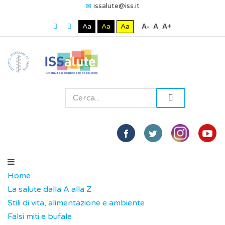
issalute@iss.it
Aa
Aa
Aa
A-
A
A+
Home
La salute dalla A alla Z
Stili di vita, alimentazione e ambiente
Falsi miti e bufale