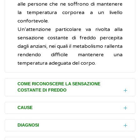
alle persone che ne soffrono di mantenere
la temperatura corporea a un livello
confortevole.
Un’attenzione particolare va rivolta alla
sensazione costante di freddo percepita
dagli anziani, nei quali il metabolismo rallenta
rendendo difficile mantenere una
temperatura adeguata del corpo.
COME RICONOSCERE LA SENSAZIONE
COSTANTE DI FREDDO
La sensazione costante di freddo è un
CAUSE
avvertimento per l'organismo che scatena
un processo fisiologico mediante il quale il
Molteplici possono essere le cause alla base
DIAGNOSI
corpo mette in atto meccanismi di
del disagio, della intolleranza o della