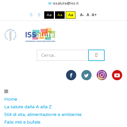
issalute@iss.it
Aa
Aa
Aa
A-
A
A+
Home
La salute dalla A alla Z
Stili di vita, alimentazione e ambiente
Falsi miti e bufale