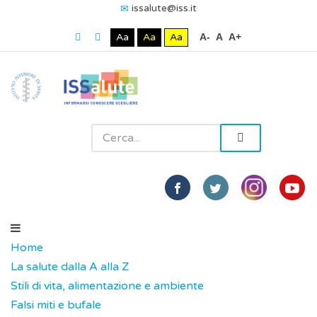
issalute@iss.it
Aa
Aa
Aa
A-
A
A+
Home
La salute dalla A alla Z
Stili di vita, alimentazione e ambiente
Falsi miti e bufale