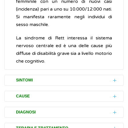
femminile con un numero di nuovi casi
(incidenza) pari a uno su 10.000/12.000 nati.
Si manifesta raramente negli individui di
sesso maschile.
La sindrome di Rett interessa il sistema
nervoso centrale ed è una delle cause più
diffuse di disabilità grave sia a livello motorio
che cognitivo.
SINTOMI
L’evoluzione e la gravità della sindrome di
CAUSE
Rett sono estremamente variabili. Anche
l’età in cui si manifestano i primi segni può
La sindrome di Rett è causata nella maggior
DIAGNOSI
variare.
parte dei casi da una
mutazione
del gene
MECP2
(Methyl CpG-binding protein 2)
La diagnosi di sindrome di Rett si basa