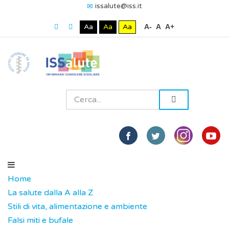
issalute@iss.it
Aa
Aa
Aa
A-
A
A+
Home
La salute dalla A alla Z
Stili di vita, alimentazione e ambiente
Falsi miti e bufale