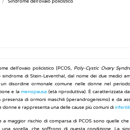
Sindrome dell'ovaio policistico
ome dell'ovaio policistico (PCOS,
Poly-Cystic Ovary Synd
o sindrome di Stein-Leventhal, dal nome dei due medici ame
un disordine ormonale comune nelle donne nel periodo
ione e la
menopausa
(età riproduttiva). È caratterizzata d
a presenza di ormoni maschili (iperandrogenismo) e da assen
e donne e rappresenta una delle cause più comuni di
infertil
 a maggior rischio di comparsa di PCOS sono quelle che h
una sorella, che soffrono di questa condizione. La sin