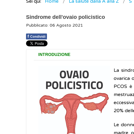
Sei qui:
Home
La salute dalla A alla Z
S
Sindrome dell'ovaio policistico
Pubblicato: 06 Agosto 2021
f
Condividi
INTRODUZIONE
La sindr
ovarica 
PCOS è 
mestruaz
eccessiv
20% dell
Le donne
madre o 