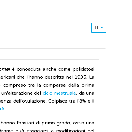
rome
) è conosciuta anche come policistosi
ricani che l'hanno descritta nel 1935. La
 compreso tra la comparsa della prima
a un'alterazione del
ciclo mestruale
, da una
za dell'ovulazione. Colpisce tra l'8% e il
ità
.
anno familiari di primo grado, ossia una
drome può associarsi a modificazioni del