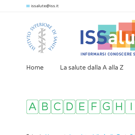
issalute@iss.it
Home
La salute dalla A alla Z