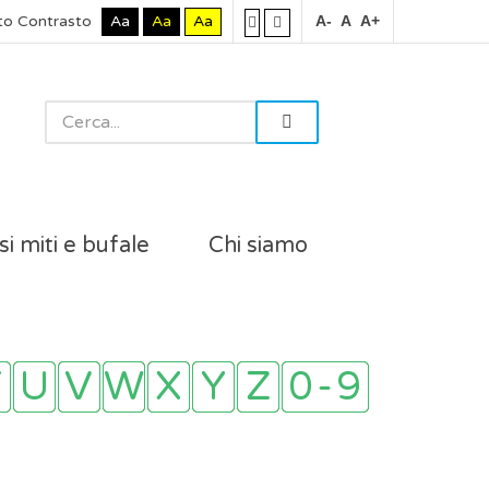
to Contrasto
Aa
Aa
Aa
A-
A
A+
si miti e bufale
Chi siamo