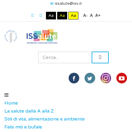
issalute@iss.it
Aa
Aa
Aa
A-
A
A+
Home
La salute dalla A alla Z
Stili di vita, alimentazione e ambiente
Falsi miti e bufale