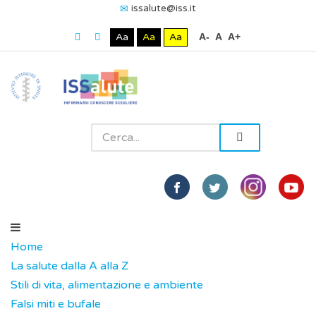
issalute@iss.it
Aa
Aa
Aa
A-
A
A+
Home
La salute dalla A alla Z
Stili di vita, alimentazione e ambiente
Falsi miti e bufale