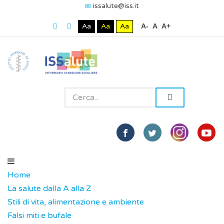
issalute@iss.it
Aa
Aa
Aa
A-
A
A+
Home
La salute dalla A alla Z
Stili di vita, alimentazione e ambiente
Falsi miti e bufale