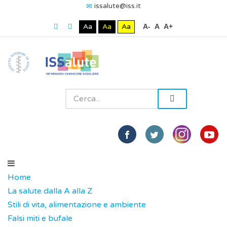
issalute@iss.it
Aa
Aa
Aa
A-
A
A+
Home
La salute dalla A alla Z
Stili di vita, alimentazione e ambiente
Falsi miti e bufale