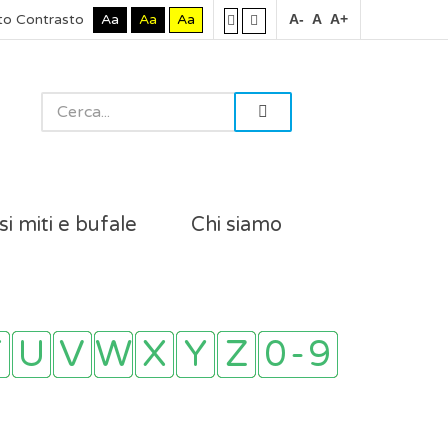
to Contrasto
Aa
Aa
Aa
A-
A
A+
si miti e bufale
Chi siamo