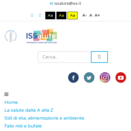
issalute@iss.it
Aa
Aa
Aa
A-
A
A+
Home
La salute dalla A alla Z
Stili di vita, alimentazione e ambiente
Falsi miti e bufale