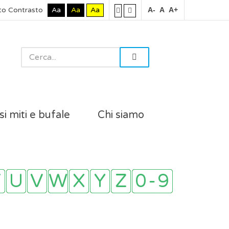
to Contrasto
Aa
Aa
Aa
A-
A
A+
si miti e bufale
Chi siamo