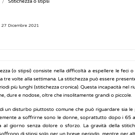
Stitichezza o stipsi
: 27 Dicembre 2021
hezza (o stipsi) consiste nella difficoltà a espellere le feci
 a tre volte alla settimana. La stitichezza può essere present
iodi più lunghi (stitichezza cronica). Questa incapacità nel ri
he, dure e nodose, oltre che insolitamente grandi o piccole.
a di un disturbo piuttosto comune che può riguardare sia le
emente a soffrirne sono le donne, soprattutto dopo i 65 an
a al giorno senza dolore o sforzo. La gravità della stiti
 soffrono di stipsi solo per un breve periodo, mentre per al