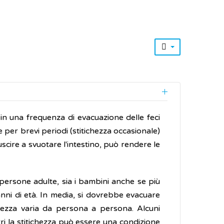
 o in una frequenza di evacuazione delle feci
e per brevi periodi (stitichezza occasionale)
uscire a svuotare l'intestino, può rendere le
 persone adulte, sia i bambini anche se più
ni di età. In media, si dovrebbe evacuare
chezza varia da persona a persona. Alcuni
tri la stitichezza può essere una condizione