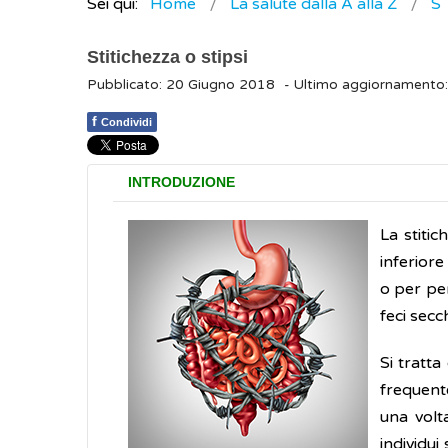
Sei qui:
Home
La salute dalla A alla Z
S
Stitichezza o stipsi
Pubblicato: 20 Giugno 2018
- Ultimo aggiornamento
f
Condividi
INTRODUZIONE
La stitic
inferiore
o per per
feci secc
Si tratt
frequent
una volt
individui