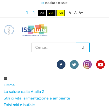
issalute@iss.it
Aa
Aa
Aa
A-
A
A+
Home
La salute dalla A alla Z
Stili di vita, alimentazione e ambiente
Falsi miti e bufale