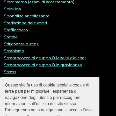
Spirometria (esami di accertamento)
Spirulina
Spondilite anchilosante
Stadiazione dei tumori
Stafilococco
Statine
Stitichezza o stipsi
Strabismo
Streptococco di gruppo B (analisi cliniche)
Streptococco di gruppo B in gravidanza
Stress
Striscio di sangue (analisi cliniche)
Questo sito fa uso di cookie tecnici e cookie di
Superfood
terze parti per migliorare l’esperienza di
navigazione degli utenti e per raccogliere
informazioni sull’utilizzo del sito stesso.
Proseguendo nella navigazione si accetta l’uso