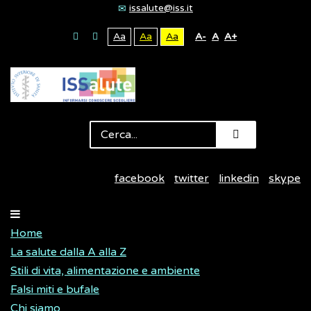
issalute@iss.it
Aa
Aa
Aa
A-
A
A+
facebook
twitter
linkedin
skype
Home
La salute dalla A alla Z
Stili di vita, alimentazione e ambiente
Falsi miti e bufale
Chi siamo