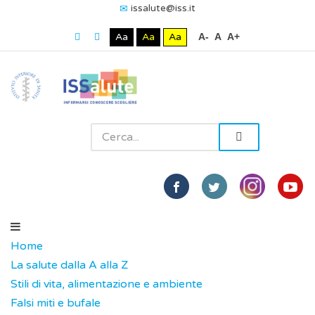
issalute@iss.it
Aa
Aa
Aa
A-
A
A+
Home
La salute dalla A alla Z
Stili di vita, alimentazione e ambiente
Falsi miti e bufale