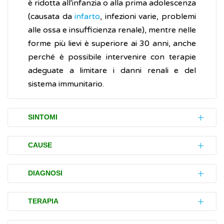
è ridotta all'infanzia o alla prima adolescenza
(causata da
infarto
, infezioni varie, problemi
alle ossa e insufficienza renale), mentre nelle
forme più lievi è superiore ai 30 anni, anche
perché è possibile intervenire con terapie
adeguate a limitare i danni renali e del
sistema immunitario.
SINTOMI
La displasia immuno-ossea di Schimke
CAUSE
(SIOD) è una malattia che colpisce diverse
aree del corpo.
La displasia immuno-ossea di Schimke
DIAGNOSI
(SIOD) è dovuta alla
mutazioni
di un gene,
Sistema scheletrico con effetti sulla
chiamato
SMARCAL1,
localizzato sul
L'accertamento della malattia (diagnosi) si
TERAPIA
crescita:
cromosoma 2. Esso contiene le informazioni
basa sugli esami clinici, del sangue e
bassa statura