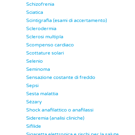
Schizofrenia
Sciatica
Scintigrafia (esami di accertamento)
Sclerodermia
Sclerosi multipla
Scompenso cardiaco
Scottature solari
Selenio
Seminoma
Sensazione costante di freddo
Sepsi
Sesta malattia
Sézary
Shock anafilattico o anafilassi
Sideremia (analisi cliniche)
Sifilide
Sigaretta elettronica e rischi per la salute