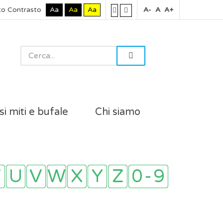
to Contrasto
Aa
Aa
Aa
A-
A
A+
si miti e bufale
Chi siamo