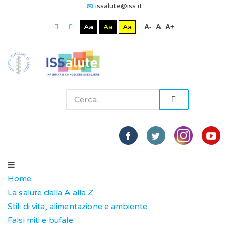
issalute@iss.it
Aa
Aa
Aa
A-
A
A+
Home
La salute dalla A alla Z
Stili di vita, alimentazione e ambiente
Falsi miti e bufale