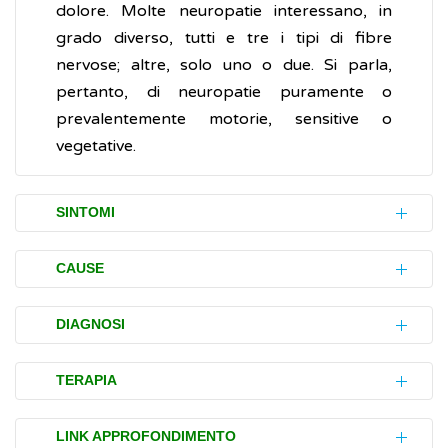
dolore. Molte neuropatie interessano, in
grado diverso, tutti e tre i tipi di fibre
nervose; altre, solo uno o due. Si parla,
pertanto, di neuropatie puramente o
prevalentemente motorie, sensitive o
vegetative.
SINTOMI
I disturbi (sintomi) variano in base al tipo di
CAUSE
nervo coinvolto (motorio, sensitivo,
vegetativo) e alla sua localizzazione.
In base alle molteplici cause che le
DIAGNOSI
determinano, le neuropatie periferiche
Neuropatia sensoriale
possono essere distinte in:
L'accertamento (diagnosi) della neuropatia e
TERAPIA
I disturbi causati dalla neuropatia sensoriale
delle sue cause è essenziale per definire la
neuropatie acquisite
, dovute ad altre
possono essere molto diversi e
terapia più efficace per curarla. Il medico
La cura della neuropatia periferica dipende
malattie, all'assunzione di alcuni
farmaci
LINK APPROFONDIMENTO