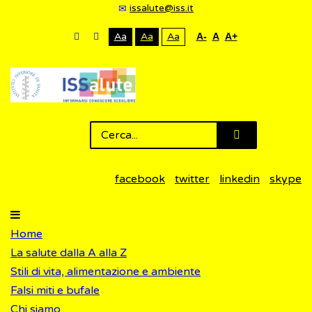
issalute@iss.it
Aa
Aa
Aa
A-
A
A+
facebook
twitter
linkedin
skype
Home
La salute dalla A alla Z
Stili di vita, alimentazione e ambiente
Falsi miti e bufale
Chi siamo