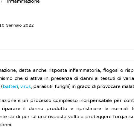
Infiammazione
 10 Gennaio 2022
mazione, detta anche risposta infiammatoria, flogosi o risp
anismo che si attiva in presenza di danni ai tessuti di var
 (
batteri
,
virus
, parassiti, funghi) in grado di provocare malat
mazione è un processo complesso indispensabile per contr
 riparare il danno prodotto e ripristinare le normali 
te sia di per sé una risposta volta a proteggere l’organ
danni.