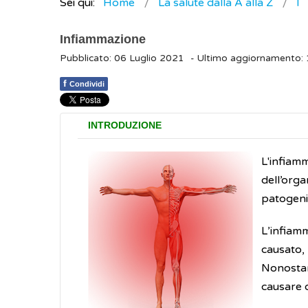
Sei qui:
Home
La salute dalla A alla Z
I
Infiammazione
Pubblicato: 06 Luglio 2021
- Ultimo aggiornamento:
f
Condividi
INTRODUZIONE
L'infiam
dell’org
patogeni
L’infiam
causato,
Nonostan
causare 