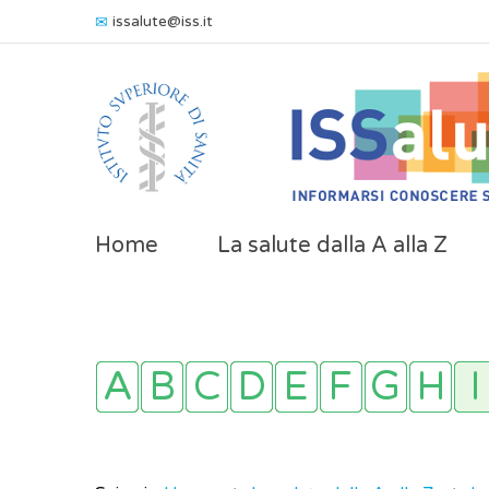
issalute@iss.it
Home
La salute dalla A alla Z