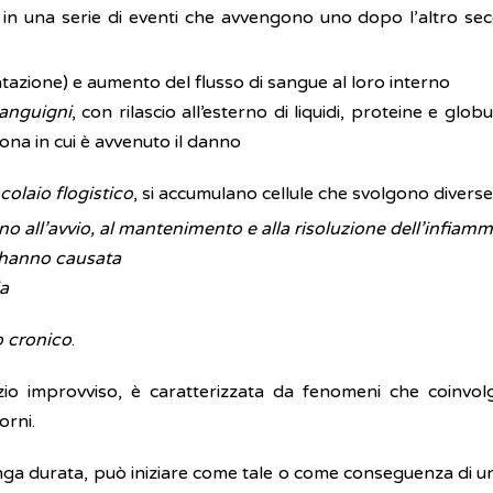
 in una serie di eventi che avvengono uno dopo l’altro se
tazione) e aumento del flusso di sangue al loro interno
sanguigni
, con rilascio all’esterno di liquidi, proteine e globu
ona in cui è avvenuto il danno
colaio flogistico
, si accumulano cellule che svolgono diverse 
no all’avvio, al mantenimento e alla risoluzione dell’infiam
l’hanno causata
ia
o cronico
.
io improvviso, è caratterizzata da fenomeni che coinvol
orni.
nga durata, può iniziare come tale o come conseguenza di