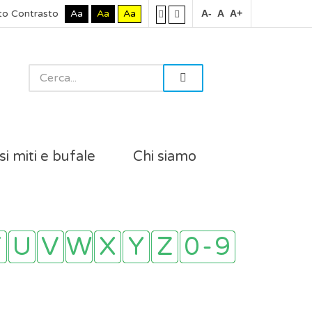
to Contrasto
Aa
Aa
Aa
A-
A
A+
si miti e bufale
Chi siamo