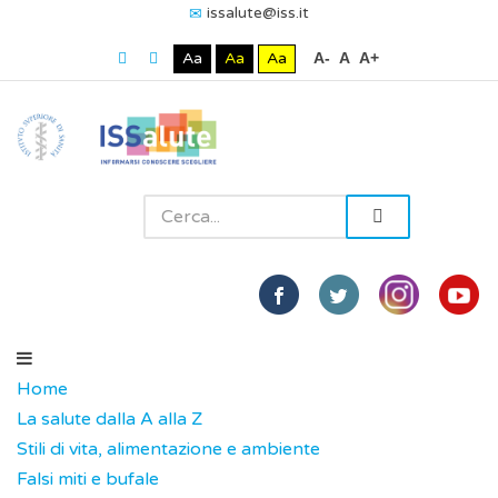
issalute@iss.it
Aa
Aa
Aa
A-
A
A+
Home
La salute dalla A alla Z
Stili di vita, alimentazione e ambiente
Falsi miti e bufale