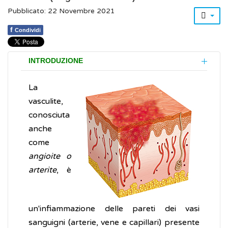
Pubblicato: 22 Novembre 2021
f
Condividi
INTRODUZIONE
La
vasculite,
conosciuta
anche
come
angioite o
arterite
, è
un'infiammazione delle pareti dei vasi
sanguigni (arterie, vene e capillari) presente