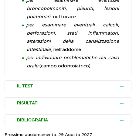
per esaminare eventuali
broncopolmoniti, pleuriti, lesioni
polmonari
, nel torace
per esaminare eventuali calcoli,
perforazioni, stati infiammatori,
alterazioni della canalizzazione
intestinale
, nell'addome
per individuare problematiche del cavo
orale
(campo odontoiatrico)
IL TEST
L’esame radiologico è una procedura
RISULTATI
abbastanza semplice, non dolorosa e che in
generale non richiede particolari
I risultati di una radiografia vengono
BIBLIOGRAFIA
accorgimenti.
interpretati dal medico specialista
Prossimo aggiornamento: 29 Agosto 2027
(radiologo) il quale evidenzierà l’eventuale