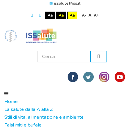
issalute@iss.it
Aa
Aa
Aa
A-
A
A+
Home
La salute dalla A alla Z
Stili di vita, alimentazione e ambiente
Falsi miti e bufale