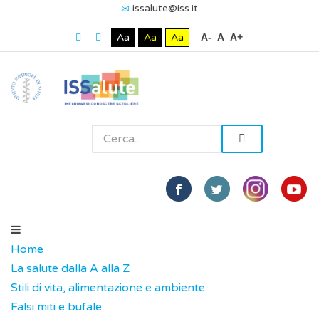
issalute@iss.it
Aa
Aa
Aa
A-
A
A+
Home
La salute dalla A alla Z
Stili di vita, alimentazione e ambiente
Falsi miti e bufale