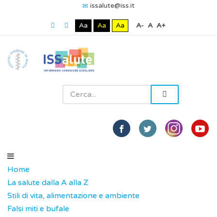
issalute@iss.it
Aa
Aa
Aa
A-
A
A+
Home
La salute dalla A alla Z
Stili di vita, alimentazione e ambiente
Falsi miti e bufale