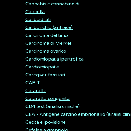
Cannabis e cannabinoidi
Cannella
Carboidrati
Carbonchio (antrace)
Carcinoma del timo
Carcinoma di Merkel
Carcinoma ovarico
Cardiomiopatia ipertrofica
Cardiomiopatie
Caregiver familiari
CAR-T
Cataratta
Cataratta congenita
CD4 test (analisi cliniche)
CEA - Antigene carcino embrionario (analisi clin
Cecità e ipovisione
Cefalea a grappolo