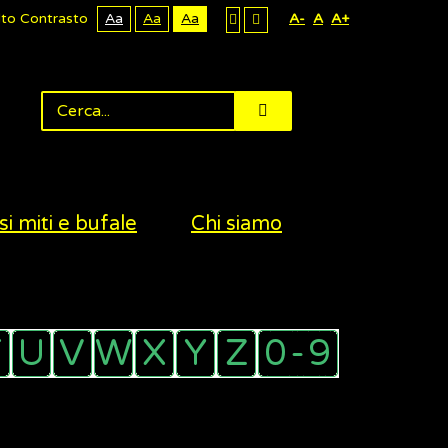
lto Contrasto
Aa
Aa
Aa
A-
A
A+
si miti e bufale
Chi siamo