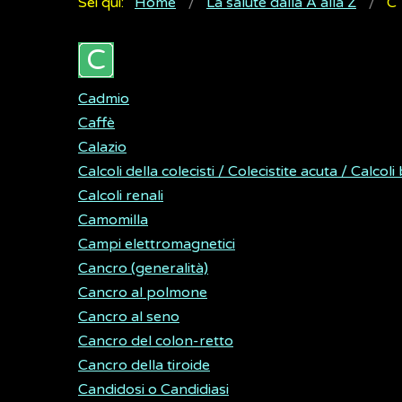
Sei qui:
Home
La salute dalla A alla Z
C
Cadmio
Caffè
Calazio
Calcoli della colecisti / Colecistite acuta / Calcoli b
Calcoli renali
Camomilla
Campi elettromagnetici
Cancro (generalità)
Cancro al polmone
Cancro al seno
Cancro del colon-retto
Cancro della tiroide
Candidosi o Candidiasi