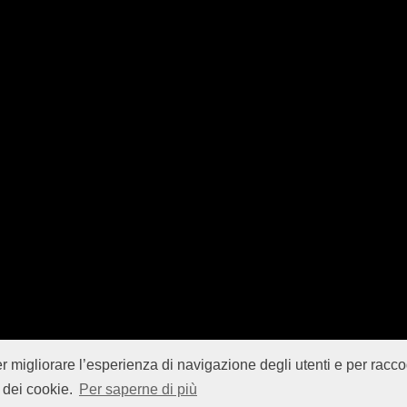
er migliorare l’esperienza di navigazione degli utenti e per raccog
Istituto Superiore di Sanità (ISS) -
Disclaimer
-
Cookie
 dei cookie.
Per saperne di più