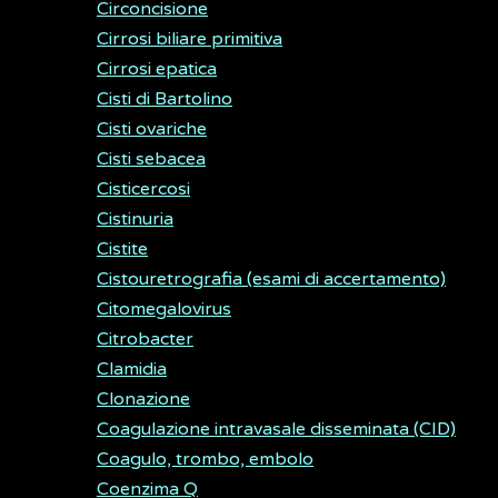
Circoncisione
Cirrosi biliare primitiva
Cirrosi epatica
Cisti di Bartolino
Cisti ovariche
Cisti sebacea
Cisticercosi
Cistinuria
Cistite
Cistouretrografia (esami di accertamento)
Citomegalovirus
Citrobacter
Clamidia
Clonazione
Coagulazione intravasale disseminata (CID)
Coagulo, trombo, embolo
Coenzima Q