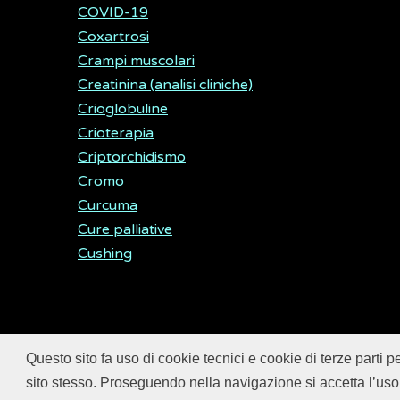
COVID-19
Coxartrosi
Crampi muscolari
Creatinina (analisi cliniche)
Crioglobuline
Crioterapia
Criptorchidismo
Cromo
Curcuma
Cure palliative
Cushing
Questo sito fa uso di cookie tecnici e cookie di terze parti p
© 2018
ISSalute - Sito sviluppato e gestito dall’
sito stesso. Proseguendo nella navigazione si accetta l’uso