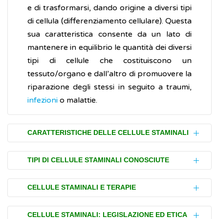
e di trasformarsi, dando origine a diversi tipi
di cellula (differenziamento cellulare). Questa
sua caratteristica consente da un lato di
mantenere in equilibrio le quantità dei diversi
tipi di cellule che costituiscono un
tessuto/organo e dall’altro di promuovere la
riparazione degli stessi in seguito a traumi,
infezioni
o malattie.
CARATTERISTICHE DELLE CELLULE STAMINALI
Le cellule staminali sono identificate
TIPI DI CELLULE STAMINALI CONOSCIUTE
attraverso due caratteristiche:
Le cellule staminali, in base alla loro
autorinnovamento
CELLULE STAMINALI E TERAPIE
provenienza, possono appartenere a
potenza
diverse tipologie che includono:
La terapia con le cellule staminali prevede il
CELLULE STAMINALI: LEGISLAZIONE ED ETICA