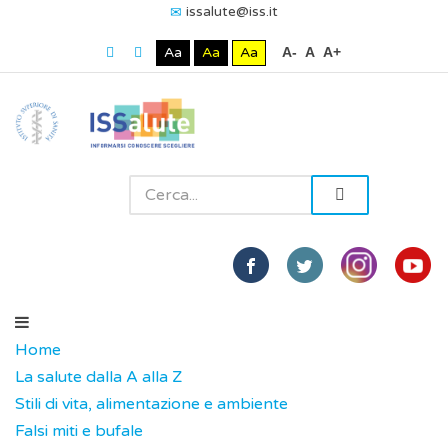
issalute@iss.it
Aa
Aa
Aa
A-
A
A+
Home
La salute dalla A alla Z
Stili di vita, alimentazione e ambiente
Falsi miti e bufale