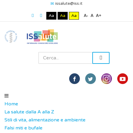
issalute@iss.it
Aa
Aa
Aa
A-
A
A+
Home
La salute dalla A alla Z
Stili di vita, alimentazione e ambiente
Falsi miti e bufale