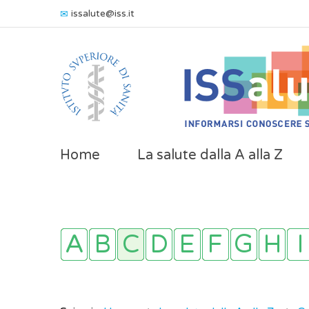
issalute@iss.it
Home
La salute dalla A alla Z