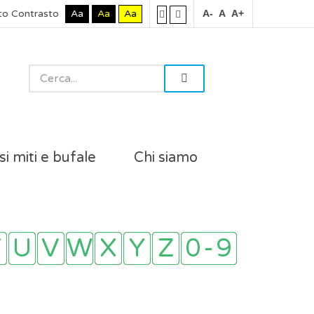
to Contrasto
Aa
Aa
Aa
A-
A
A+
si miti e bufale
Chi siamo