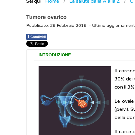
Sei qui:
Home
La salute dalla A alla Z
C
Tumore ovarico
Pubblicato: 28 Febbraio 2018
- Ultimo aggiornamen
f
Condividi
INTRODUZIONE
Il carcin
30% dei t
con il 3% 
Le ovaie
(pelvi). 
della do
Il carci