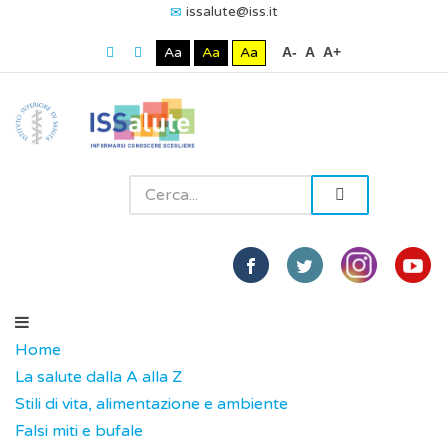
issalute@iss.it
Aa
Aa
Aa
A-
A
A+
Home
La salute dalla A alla Z
Stili di vita, alimentazione e ambiente
Falsi miti e bufale