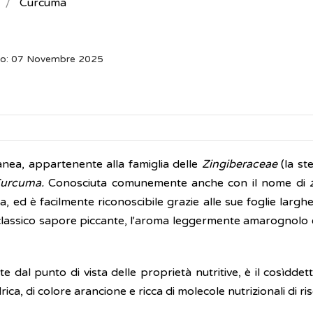
Curcuma
to: 07 Novembre 2025
nea, appartenente alla famiglia delle
Zingiberaceae
(la st
Curcuma.
Conosciuta comunemente anche con il nome di
a, ed è facilmente riconoscibile grazie alle sue foglie larghe
il classico sapore piccante, l'aroma leggermente amarognolo
te dal punto di vista delle proprietà nutritive, è il cosìdde
drica, di colore arancione e ricca di molecole nutrizionali di ri