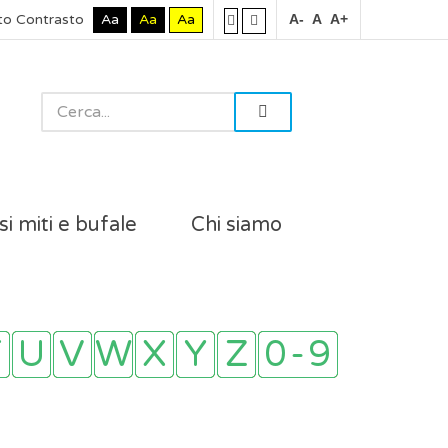
to Contrasto
Aa
Aa
Aa
A-
A
A+
si miti e bufale
Chi siamo