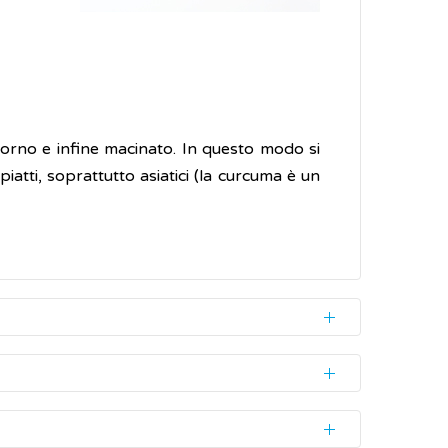
 forno e infine macinato. In questo modo si
piatti, soprattutto asiatici (la curcuma è un
 di derivati del cinnamoilmetano, come la
te responsabile degli effetti benefici della
se proprietà.