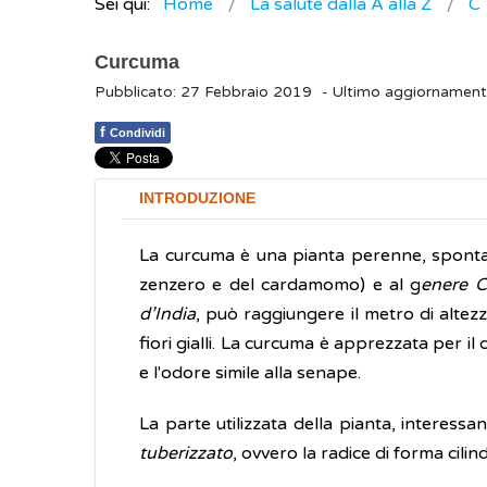
Sei qui:
Home
La salute dalla A alla Z
C
Curcuma
Pubblicato: 27 Febbraio 2019
- Ultimo aggiornamen
f
Condividi
INTRODUZIONE
La curcuma è una pianta perenne, sponta
zenzero e del cardamomo) e al g
enere 
d’India
, può raggiungere il metro di altezz
fiori gialli. La curcuma è apprezzata per 
e l'odore simile alla senape.
La parte utilizzata della pianta, interessan
tuberizzato
, ovvero la radice di forma cilin