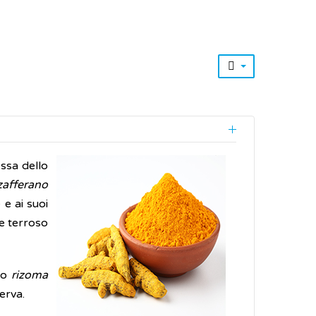
essa dello
zafferano
 e ai suoi
 e terroso
tto
rizoma
serva.