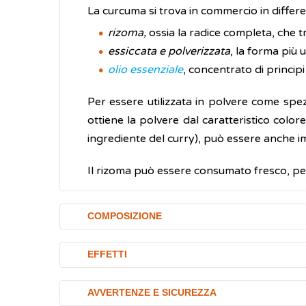
La curcuma si trova in commercio in differe
rizoma,
ossia la radice completa, che tr
essiccata e polverizzata
, la forma più u
olio essenziale
, concentrato di principi 
Per essere utilizzata in polvere come spez
ottiene la polvere dal caratteristico colore
ingrediente del curry), può essere anche 
Il rizoma può essere consumato fresco, per 
COMPOSIZIONE
I principali componenti della curcuma s
EFFETTI
curcumina, la demetossicurcumina e la b
spezia.
La presenza dei polifenoli curcuminoidi, c
AVVERTENZE E SICUREZZA