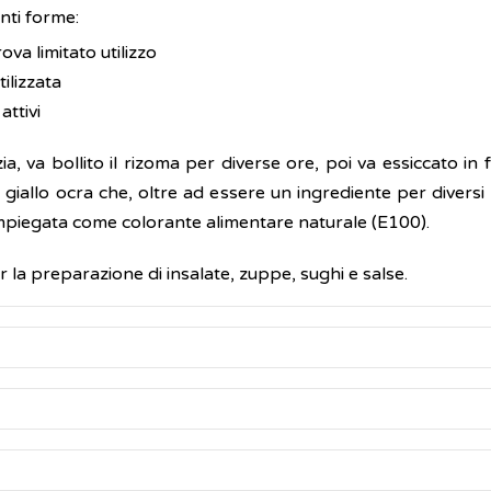
nti forme:
ova limitato utilizzo
tilizzata
attivi
ia, va bollito il rizoma per diverse ore, poi va essiccato in
 giallo ocra che, oltre ad essere un ingrediente per diversi 
impiegata come colorante alimentare naturale (E100).
la preparazione di insalate, zuppe, sughi e salse.
ono i cosiddetti
curcuminoidi
(3-5%), vale a dire miscele
is-demetossicurcumina. È proprio la
curcumina
l'ingredien
ome la curcumina, sembrerebbe conferire alla curcuma diver