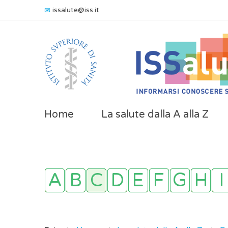
issalute@iss.it
Home
La salute dalla A alla Z