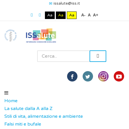
issalute@iss.it
Aa
Aa
Aa
A-
A
A+
Home
La salute dalla A alla Z
Stili di vita, alimentazione e ambiente
Falsi miti e bufale