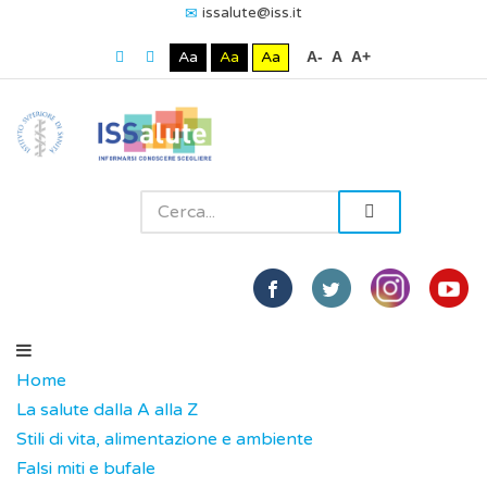
issalute@iss.it
Aa
Aa
Aa
A-
A
A+
Home
La salute dalla A alla Z
Stili di vita, alimentazione e ambiente
Falsi miti e bufale