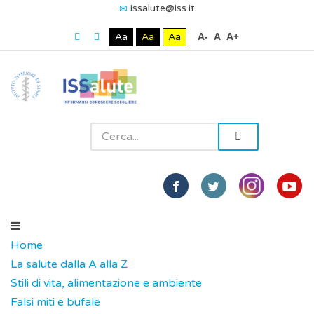
issalute@iss.it
Aa
Aa
Aa
A-
A
A+
Home
La salute dalla A alla Z
Stili di vita, alimentazione e ambiente
Falsi miti e bufale