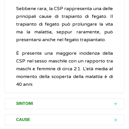
Sebbene rara, la CSP rappresenta una delle
principali cause di trapianto di fegato. Il
trapianto di fegato può prolungare la vita
ma la malattia, seppur raramente, può
presentarsi anche nel fegato trapiantato.
È presente una maggiore incidenza della
CSP nel sesso maschile con un rapporto tra
maschi e femmine di circa 2:1. L'età media al
momento della scoperta della malattia è di
40 anni.
SINTOMI
Spesso la colangite sclerosante primaria
CAUSE
(CSP) viene accertata (diagnosticata) prima