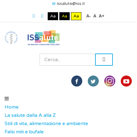
issalute@iss.it
Aa
Aa
Aa
A-
A
A+
Home
La salute dalla A alla Z
Stili di vita, alimentazione e ambiente
Falsi miti e bufale