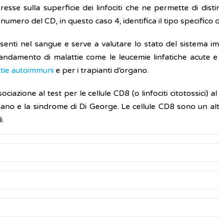
esse sulla superficie dei linfociti che ne permette di dist
numero del CD, in questo caso 4, identifica il tipo specifico di
esenti nel sangue e serve a valutare lo stato del sistema 
’andamento di malattie come le leucemie linfatiche acute 
tie autoimmuni
e per i trapianti d’organo.
ciazione al test per le cellule CD8 (o linfociti citotossici) a
gano e la sindrome di Di George. Le cellule CD8 sono un altro
i.
ellule CD4 si esegue sul sangue prelevato con una siringa dal
 indicato come valore assoluto o come numero di cellule per
3
centi varia da 500 a 1.200 cellule/mm
.