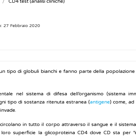
CD4 test (analisi cliniche)
o: 27 Febbraio 2020
un tipo di globuli bianchi e fanno parte della popolazione 
ntale nel sistema di difesa dell’organismo (sistema imm
i tipo di sostanza ritenuta estranea (
antigene
) come, ad
 invade.
rcolano in tutto il corpo attraverso il sangue e il sistema 
oro superficie la glicoproteina CD4 dove CD sta per “c