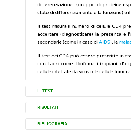
differenziazione” (gruppo di proteine espr
stato di differenziamento e la funzione) e il 
Il test misura il numero di cellule CD4 pr
accertare (diagnosticare) la presenza e l
secondarie (come in caso di
AIDS
), le
malat
Il test dei CD4 può essere prescritto in asso
condizioni come il linfoma, i trapianti d’or
cellule infettate da virus o le cellule tumoral
IL TEST
L’esame per verificare la quantità delle c
RISULTATI
preparazione.
Il conteggio delle cellule CD4 può essere
BIBLIOGRAFIA
È prescritto quando si sospettano:
normale di CD4 negli adulti e negli adoles