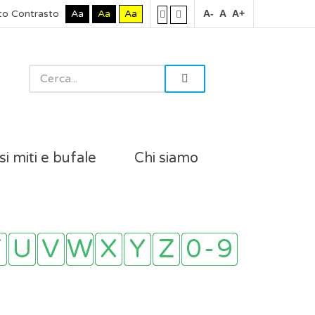
to Contrasto
Aa
Aa
Aa
A-
A
A+
si miti e bufale
Chi siamo