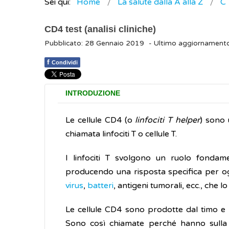
Sei qui:
Home
La salute dalla A alla Z
C
CD4 test (analisi cliniche)
Pubblicato: 28 Gennaio 2019
- Ultimo aggiornament
f
Condividi
INTRODUZIONE
Le cellule CD4 (o
linfociti T helper
) sono 
chiamata linfociti T o cellule T.
I linfociti T svolgono un ruolo fondame
producendo una risposta specifica per ogn
virus
,
batteri
, antigeni tumorali, ecc., che lo
Le cellule CD4 sono prodotte dal timo e ci
Sono così chiamate perché hanno sulla l