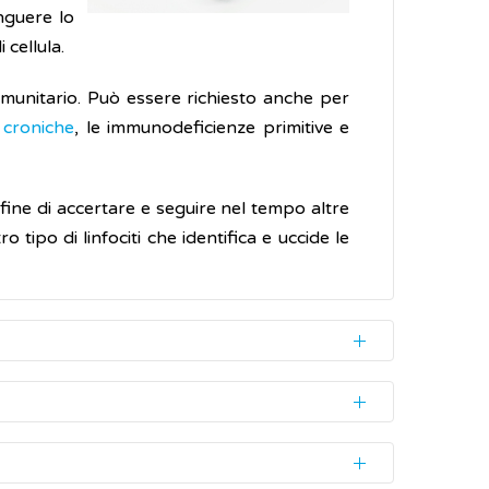
inguere lo
 cellula.
immunitario. Può essere richiesto anche per
e
croniche
, le immunodeficienze primitive e
l fine di accertare e seguire nel tempo altre
 tipo di linfociti che identifica e uccide le
la vena di un braccio e non richiede alcuna
3
 millimetro cubo (mm
) di sangue. Un valore