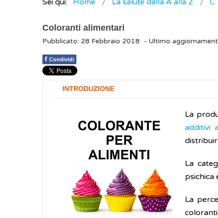
Sei qui:
Home
La salute dalla A alla Z
C
Coloranti alimentari
Pubblicato: 28 Febbraio 2018
- Ultimo aggiornament
f
Condividi
INTRODUZIONE
La produz
additivi 
distribuir
La categ
psichica
La perce
coloranti