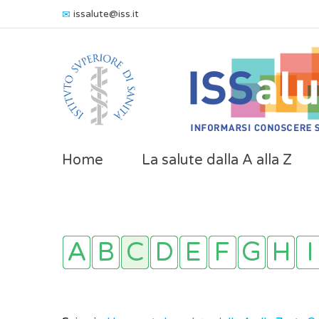
issalute@iss.it
Home
La salute dalla A alla Z