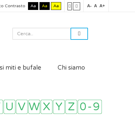
to Contrasto
Aa
Aa
Aa
A-
A
A+
si miti e bufale
Chi siamo