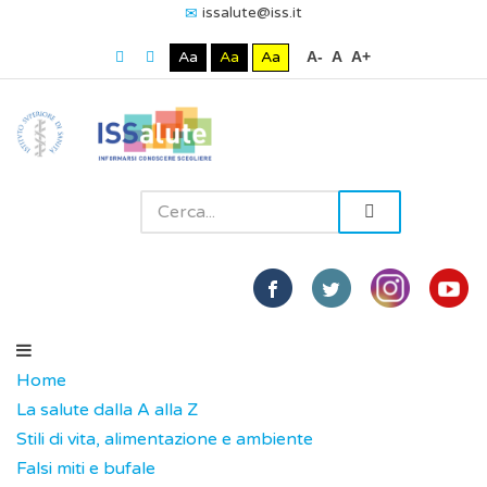
issalute@iss.it
Aa
Aa
Aa
A-
A
A+
Home
La salute dalla A alla Z
Stili di vita, alimentazione e ambiente
Falsi miti e bufale