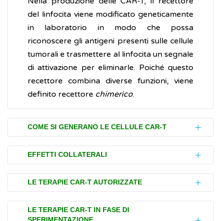
Nella produzione delle CAR-T, il recettore
del linfocita viene modificato geneticamente
in laboratorio in modo che possa
riconoscere gli antigeni presenti sulle cellule
tumorali e trasmettere al linfocita un segnale
di attivazione per eliminarle. Poiché questo
recettore combina diverse funzioni, viene
definito recettore
chimerico
.
COME SI GENERANO LE CELLULE CAR-T
A differenza dei
farmaci
tradizionali, le
EFFETTI COLLATERALI
cellule CAR-T appartengono alla categoria
dei "prodotti medicinali per terapie
La terapia con le cellule CAR-T può causare
LE TERAPIE CAR-T AUTORIZZATE
avanzate" (PMTA) e vengono generate in
effetti indesiderati (effetti collaterali) rilevanti
maniera personalizzata utilizzando il sangue
in circa un quarto delle persone trattate. Tra
Finora l'EMA (European Medicines Agency)
LE TERAPIE CAR-T IN FASE DI
del paziente che deve ricevere la terapia. Per
i più comuni vi sono:
SPERIMENTAZIONE