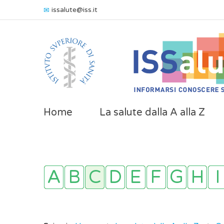
issalute@iss.it
Home
La salute dalla A alla Z