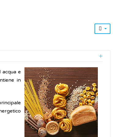
d acqua e
ntiene in
rincipale
nergetico