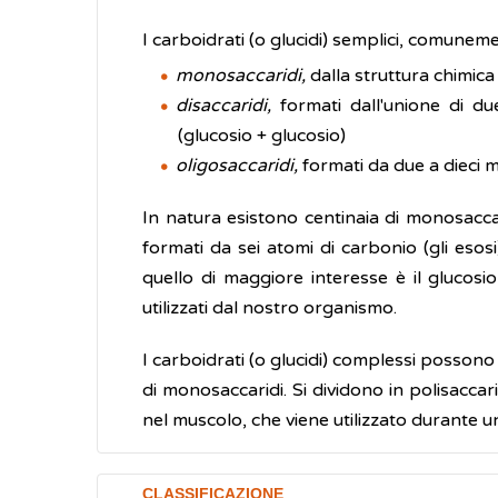
I carboidrati (o glucidi) semplici, comune
monosaccaridi,
dalla struttura chimica
disaccaridi,
formati dall'unione di due
(glucosio + glucosio)
oligosaccaridi,
formati da due a dieci m
In natura esistono centinaia di monosaccar
formati da sei atomi di carbonio (gli esosi
quello di maggiore interesse è il glucosi
utilizzati dal nostro organismo.
I carboidrati (o glucidi) complessi possono 
di monosaccaridi. Si dividono in polisaccar
nel muscolo, che viene utilizzato durante u
CLASSIFICAZIONE