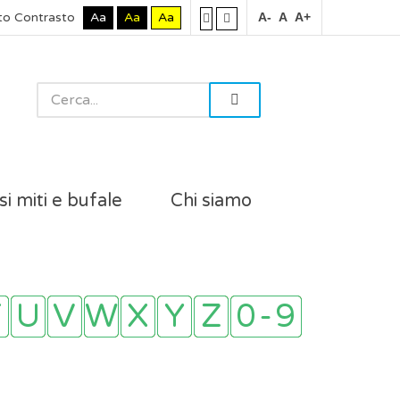
to Contrasto
Aa
Aa
Aa
A-
A
A+
si miti e bufale
Chi siamo