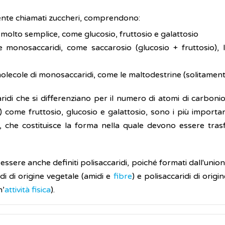
mente chiamati zuccheri, comprendono:
 molto semplice, come glucosio, fruttosio e galattosio
 monosaccaridi, come saccarosio (glucosio + fruttosio), l
olecole di monosaccaridi, come le maltodestrine (solitamente
idi che si differenziano per il numero di atomi di carbonio p
) come fruttosio, glucosio e galattosio, sono i più importanti
o, che costituisce la forma nella quale devono essere trasf
essere anche definiti polisaccaridi, poiché formati dall'unio
idi di origine vegetale (amidi e
fibre
) e polisaccaridi di origi
n’
attività fisica
).