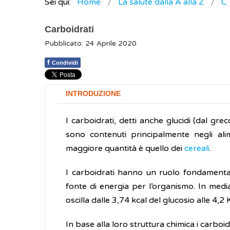
Sei qui:
Home
La salute dalla A alla Z
C
Carboidrati
Pubblicato: 24 Aprile 2020
f
Condividi
INTRODUZIONE
I carboidrati, detti anche glucidi (dal g
sono contenuti principalmente negli alim
maggiore quantità è quello dei
cereali
.
I carboidrati hanno un ruolo fondamenta
fonte di energia per l’organismo. In med
oscilla dalle 3,74 kcal del glucosio alle 4,2 
In base alla loro struttura chimica i carboi