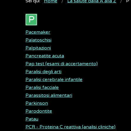
Sei qui:
Home
La salute dalla A alla Z
P
Pacemaker
Palatoschisi
Palpitazioni
Pancreatite acuta
Pap test (esami di accertamento)
Paralisi degli arti
Paralisi cerebrale infantile
Paralisi facciale
Parassitosi alimentari
Parkinson
Parodontite
Patau
PCR - Proteina C reattiva (analisi cliniche)