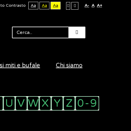
lto Contrasto
Aa
Aa
Aa
A-
A
A+
si miti e bufale
Chi siamo