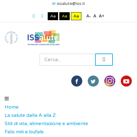
issalute@iss.it
Aa
Aa
Aa
A-
A
A+
Home
La salute dalla A alla Z
Stili di vita, alimentazione e ambiente
Falsi miti e bufale