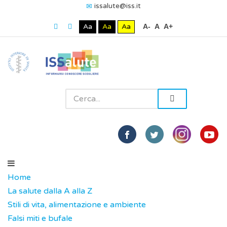
issalute@iss.it
Aa
Aa
Aa
A-
A
A+
Home
La salute dalla A alla Z
Stili di vita, alimentazione e ambiente
Falsi miti e bufale