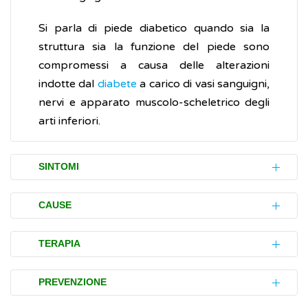
Si parla di piede diabetico quando sia la
struttura sia la funzione del piede sono
compromessi a causa delle alterazioni
indotte dal
diabete
a carico di vasi sanguigni,
nervi e apparato muscolo-scheletrico degli
arti inferiori.
SINTOMI
I segni e i sintomi del piede diabetico si
CAUSE
manifestano a diversi livelli:
Il piede diabetico è la conseguenza di un
cartilagini, tendini e legamenti
,
TERAPIA
cattivo controllo della
glicemia
(livelli di
diventano più spessi e rigidi, con
glucosio nel sangue) e di altri fattori di
Per quanto riguarda la terapia delle lesioni,
conseguente limitazione dei movimenti e
PREVENZIONE
rischio quali elevata
pressione arteriosa
,
le persone diabetiche con ulcere in atto o
un irrigidimento generale del piede che