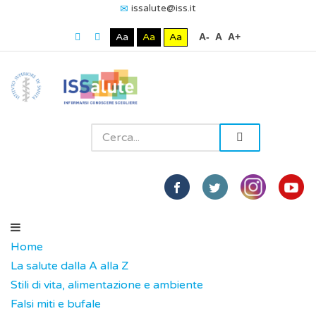
issalute@iss.it
Aa
Aa
Aa
A-
A
A+
Home
La salute dalla A alla Z
Stili di vita, alimentazione e ambiente
Falsi miti e bufale