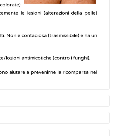
colorate)
mente le lesioni (alterazioni della pelle)
lti. Non è contagiosa (trasmissibile) e ha un
/lozioni antimicotiche (contro i funghi).
ssono aiutare a prevenirne la ricomparsa nel
 braccia, che possono apparire più chiare o
 vive normalmente sulla pelle sana (è un