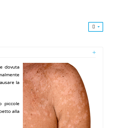
le dovuta
rmalmente
causare la
o piccole
etto alla