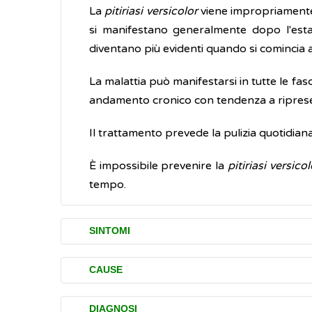
La
pitiriasi versicolor
viene impropriament
si manifestano generalmente dopo l'estate
diventano più evidenti quando si comincia 
La malattia può manifestarsi in tutte le fasc
andamento cronico con tendenza a ripresen
Il trattamento prevede la pulizia quotidian
È impossibile prevenire la
pitiriasi versicol
tempo.
SINTOMI
I principali disturbi (sintomi) causati dalla
p
CAUSE
comparsa di macchie sulla cute
, prev
La
pitiriasi versicolor
è causata da un fu
più scure rispetto alla pelle circostant
DIAGNOSI