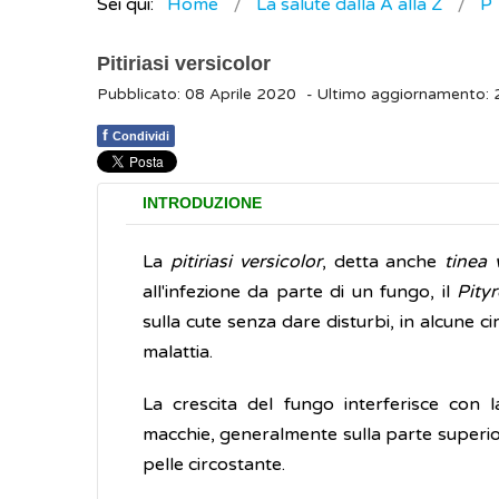
Sei qui:
Home
La salute dalla A alla Z
P
Pitiriasi versicolor
Pubblicato: 08 Aprile 2020
- Ultimo aggiornamento:
f
Condividi
INTRODUZIONE
La
pitiriasi versicolor
, detta anche
tinea 
all'infezione da parte di un fungo, il
Pity
sulla cute senza dare disturbi, in alcune 
malattia.
La crescita del fungo interferisce con 
macchie, generalmente sulla parte superior
pelle circostante.