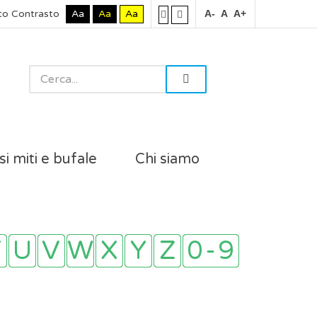
to Contrasto
Aa
Aa
Aa
A-
A
A+
si miti e bufale
Chi siamo