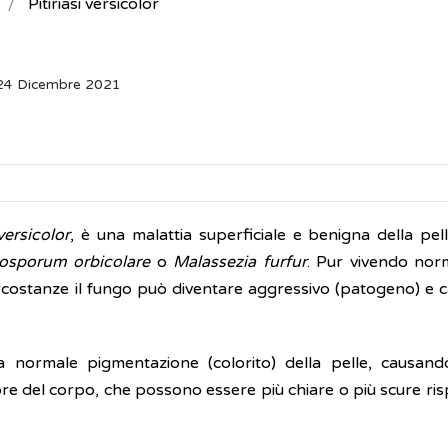
Pitiriasi versicolor
 24 Dicembre 2021
versicolor
, è una malattia superficiale e benigna della pel
rosporum orbicolare
o
Malassezia furfur
. Pur vivendo no
circostanze il fungo può diventare aggressivo (patogeno) e 
la normale pigmentazione (colorito) della pelle, causand
e del corpo, che possono essere più chiare o più scure risp