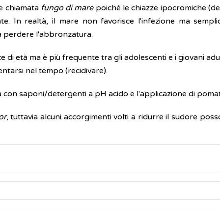
e chiamata
fungo di mare
poiché le chiazze ipocromiche (de
. In realtà, il mare non favorisce l'infezione ma semplice
a perdere l'abbronzatura.
e di età ma è più frequente tra gli adolescenti e i giovani adu
tarsi nel tempo (recidivare).
a con saponi/detergenti a pH acido e l'applicazione di pomate
or
, tuttavia alcuni accorgimenti volti a ridurre il sudore po
itiriasi versicolor
includono:
alentemente su schiena, petto, collo e parte superiore delle
ngo, il
Pityrosporum orbicolare
o
Malassezia furfur
, che
e