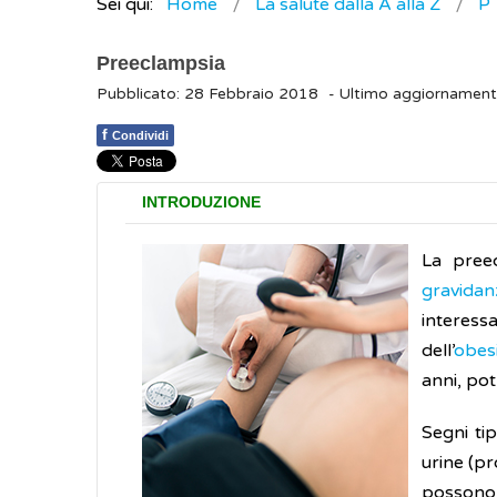
Sei qui:
Home
La salute dalla A alla Z
P
Preeclampsia
Pubblicato: 28 Febbraio 2018
- Ultimo aggiornamen
f
Condividi
INTRODUZIONE
La preec
gravidan
interessa
dell’
obes
anni, po
Segni tip
urine (pr
possono 