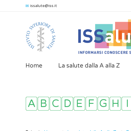
issalute@iss.it
Home
La salute dalla A alla Z