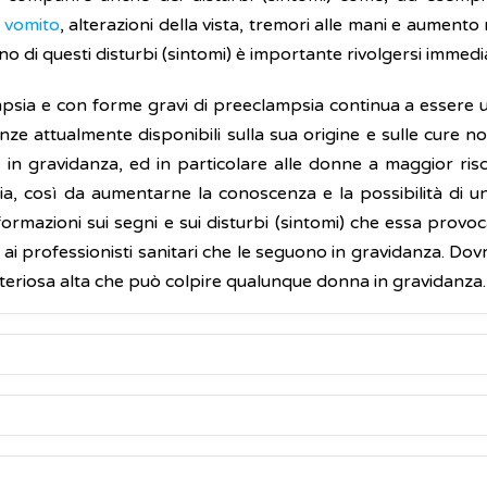
e
vomito
, alterazioni della vista, tremori alle mani e aumento r
no di questi disturbi (sintomi) è importante rivolgersi imme
sia e con forme gravi di preeclampsia continua a essere una
ze attualmente disponibili sulla sua origine e sulle cure non
 in gravidanza, ed in particolare alle donne a maggior risc
a, così da aumentarne la conoscenza e la possibilità di un
ormazioni sui segni e sui disturbi (sintomi) che essa provoc
ai professionisti sanitari che le seguono in gravidanza. Dov
rteriosa alta che può colpire qualunque donna in gravidanza.
prima della 20° settimana di
gravidanza
. Frequentemente 
elle prime sei settimane dopo il parto.
a note. Alla base della malattia si riconosce un’alterazio