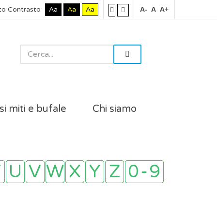
to Contrasto
Aa
Aa
Aa
A-
A
A+
si miti e bufale
Chi siamo