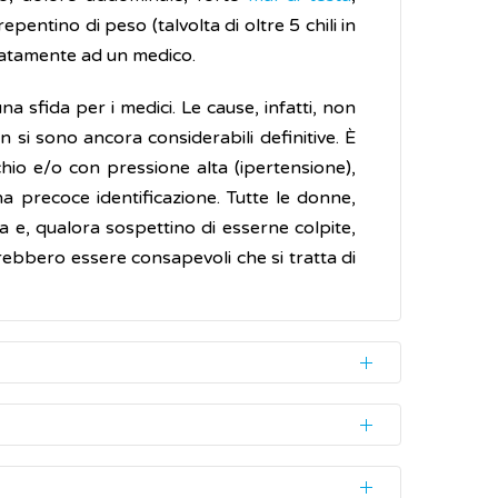
epentino di peso (talvolta di oltre 5 chili in
diatamente ad un medico.
 sfida per i medici. Le cause, infatti, non
 si sono ancora considerabili definitive. È
hio e/o con pressione alta (ipertensione),
a precoce identificazione. Tutte le donne,
a e, qualora sospettino di esserne colpite,
rebbero essere consapevoli che si tratta di
compare dopo le 24-26 settimane. Si può
ne nello sviluppo della placenta e dei vasi