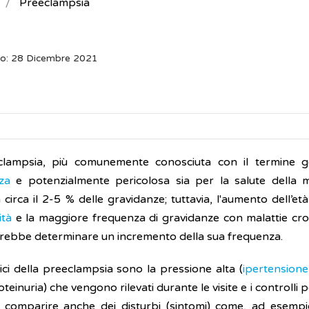
Preeclampsia
to: 28 Dicembre 2021
lampsia, più comunemente conosciuta con il termine ge
za
e potenzialmente pericolosa sia per la salute dell
 circa il 2-5 % delle gravidanze; tuttavia, l'aumento dell’
ità
e la maggiore frequenza di gravidanze con malattie cron
trebbe determinare un incremento della sua frequenza.
ici della preeclampsia sono la pressione alta (
ipertensione
oteinuria) che vengono rilevati durante le visite e i controlli pe
comparire anche dei disturbi (sintomi) come, ad esempi