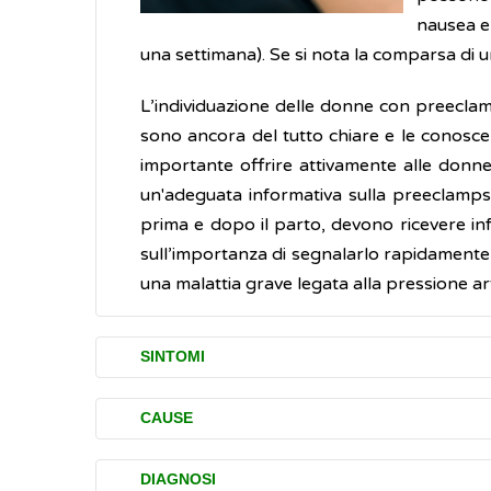
nausea 
una settimana). Se si nota la comparsa di u
L’individuazione delle donne con preeclamp
sono ancora del tutto chiare e le conoscen
importante offrire attivamente alle donne
un'adeguata informativa sulla preeclampsi
prima e dopo il parto, devono ricevere inf
sull’importanza di segnalarlo rapidamente 
una malattia grave legata alla pressione a
SINTOMI
La preeclampsia si manifesta raramente 
CAUSE
verificare, seppure più raramente, anche n
Le cause della preeclampsia non sono ancor
DIAGNOSI