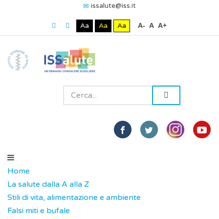
issalute@iss.it
Aa
Aa
Aa
A-
A
A+
Home
La salute dalla A alla Z
Stili di vita, alimentazione e ambiente
Falsi miti e bufale