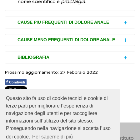
nome scientifico è
proctalgia
.
CAUSE PIÙ FREQUENTI DI DOLORE ANALE
Tra le cause più frequenti di dolore anale
CAUSE MENO FREQUENTI DI DOLORE ANALE
sono presenti le ulcerazioni, le
emorroidi
, le
fistole e gli
ascessi
.
Diverse sono le cause che con minor
BIBLIOGRAFIA
frequenza possono provocare dolore anale.
Ulcerazioni anali
Prossimo aggiornamento: 27 Febbraio 2022
Esse includono:
NHS.
Anal pain (proctalgia)
(Inglese)
Sono piccole ferite, simili a taglietti, che si
f
proctalgia fugace
(proctalgia fugax),
Condividi
producono intorno all'ano o nel canale
malattia che provoca dolore ano-rettale
anale a causa del passaggio di feci
Questo sito fa uso di cookie tecnici e cookie di
1
1
1
1
1
Rating 2.73 (93 Votes)
improvviso e molto forte che però dura
abbondanti o dure. I disturbi (sintomi) che
terze parti per migliorare l’esperienza di
pochi minuti; si può intervenire con una
navigazione degli utenti e per raccogliere
causano sono:
medicazione che rilassi la muscolatura
informazioni sull’utilizzo del sito stesso.
dolore forte e pungente
durante la
pelvica
Proseguendo nella navigazione si accetta l’uso
defecazione
sindrome del muscolo elevatore
dei cookie.
Per saperne di più
© 2018
ISSalute - Sito sviluppato e gestito dall’Istituto