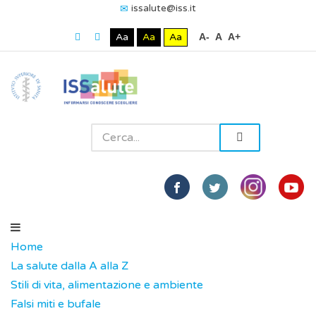
issalute@iss.it
Aa
Aa
Aa
A-
A
A+
Home
La salute dalla A alla Z
Stili di vita, alimentazione e ambiente
Falsi miti e bufale