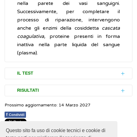
nella parete dei vasi sanguigni.
Successivamente, per completare il
processo di riparazione, intervengono
anche gli enzimi della cosiddetta
cascata
coagulativa,
proteine presenti in forma
inattiva nella parte liquida del sangue
(plasma).
IL TEST
La conta delle piastrine è eseguita mediate
RISULTATI
un esame, l’
emocromo
(abbreviazione
Prossimo aggiornamento: 14 Marzo 2027
comunemente usata per "esame
I difetti delle piastrine possono riguardare il
emocromocitometrico"). Si tratta di un’analisi
loro numero (difetti quantitativi) o la loro
f
Condividi
di laboratorio che consiste in un normale
funzionalità (difetti qualitativi).
prelievo di sangue da una vena del braccio. Il
Questo sito fa uso di cookie tecnici e cookie di
1
1
1
1
1
Rating 2.07 (14 Votes)