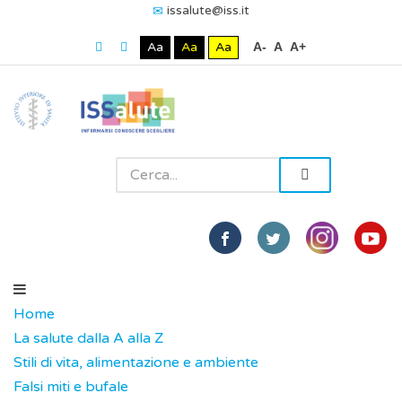
issalute@iss.it
Aa
Aa
Aa
A-
A
A+
Home
La salute dalla A alla Z
Stili di vita, alimentazione e ambiente
Falsi miti e bufale