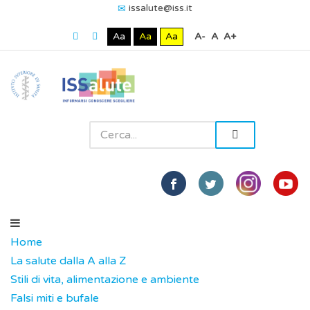
issalute@iss.it
Aa
Aa
Aa
A-
A
A+
Home
La salute dalla A alla Z
Stili di vita, alimentazione e ambiente
Falsi miti e bufale