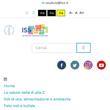
issalute@iss.it
Aa
Aa
Aa
A-
A
A+
Home
La salute dalla A alla Z
Stili di vita, alimentazione e ambiente
Falsi miti e bufale